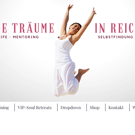
ining
VIP-Soul Retreats
Dropdown
Shop
Kontakt
W