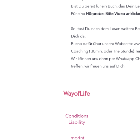
Bist Du bereit für ein Buch, das Dein 
Für eine
Hörprobe: Bitte Video anklick
Solltest Du nach dem Lesen weitere Bera
Dich da.
Buche dafür über unsere Webseite: www
Coaching ( 30min. oder 1ne Stunde) Te
Wir können uns dann per Whatsapp Cha
treffen, wir freuen uns auf Dich!
WayofLife
address
Conditions
90455 Germany
Liability
imprint