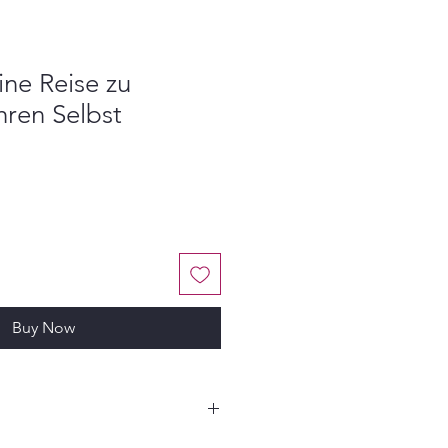
ine Reise zu
ren Selbst
Buy Now
rter