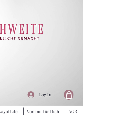
Log In
ayofLife
Von mir für Dich
AGB