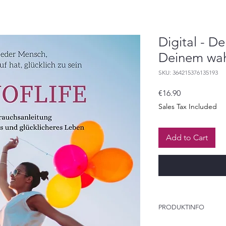
Digital - De
Deinem wah
SKU: 364215376135193
Price
€16.90
Sales Tax Included
Add to Cart
PRODUKTINFO
130 Seiten, 21324 Wö