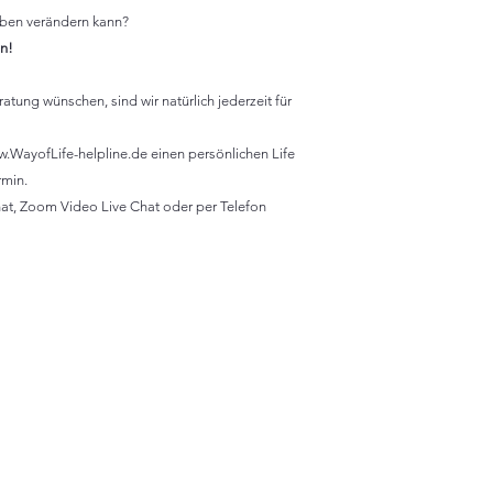
Leben verändern kann?
en!
tung wünschen, sind wir natürlich jederzeit für
.WayofLife-helpline.de einen persönlichen Life
rmin.
t, Zoom Video Live Chat oder per Telefon
Mo
Contact
WayofLife.helpline@vodafonemail.
(49)01
de