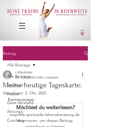
Beitrag
Alle Beiträge
c-blackman
Alle Beiträge
24. Juni 2022
2 Min. Lesezeit
Meine heutige Tageskarte:
Soulfood
Aktualisiert:
2. Okt. 2022
Körper
Kernaussage:
Geist-Verstand
Möchtest du weiterlesen?
Aktionen
wayoflife-spirituelle-lebensberatung.de 
Coaching
abonnieren, um diesen Beitrag 
weiterlesen zu können.