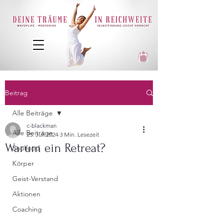
Beitrag
Alle Beiträge
c-blackman
Alle Beiträge
25. Juli 2024
3 Min. Lesezeit
Warum ein Retreat?
Soulfood
Körper
Geist-Verstand
Aktionen
Coaching