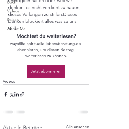
unmöglich halten oder, weil wir 
Buch
denken, es nicht verdient zu haben, 
Videos
dieses Verlangen zu stillen.Dieses 
Reisen
Denken blockiert alles was zu uns 
will!
About Me
Möchtest du weiterlesen?
wayoflife-spirituelle-lebensberatung.de 
abonnieren, um diesen Beitrag 
weiterlesen zu können.
Jetzt abonnieren
Videos
Alle ansehen
Aktuelle Beiträge