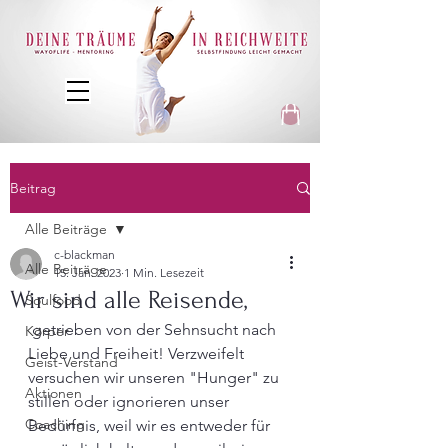
Beitrag
Alle Beiträge
c-blackman
Alle Beiträge
15. Jan. 2023
1 Min. Lesezeit
Wir sind alle Reisende,
Soulfood
 getrieben von der Sehnsucht nach 
Körper
Liebe und Freiheit! Verzweifelt 
Geist-Verstand
versuchen wir unseren "Hunger" zu 
Aktionen
stillen oder ignorieren unser 
Coaching
Bedürfnis, weil wir es entweder für 