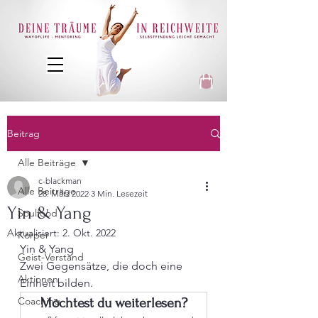
Beitrag
Alle Beiträge
c-blackman
Alle Beiträge
28. März 2022
3 Min. Lesezeit
Yin & Yang
Soulfood
Aktualisiert:
2. Okt. 2022
Körper
Yin & Yang 
Geist-Verstand
Zwei Gegensätze, die doch eine 
Aktionen
Einheit bilden. 
Coaching
Möchtest du weiterlesen?