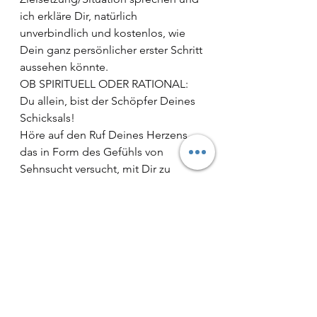
ich erkläre Dir, natürlich 
unverbindlich und kostenlos, wie 
Dein ganz persönlicher erster Schritt 
aussehen könnte.
OB SPIRITUELL ODER RATIONAL:
Du allein, bist der Schöpfer Deines 
Schicksals!
Höre auf den Ruf Deines Herzens, 
das in Form des Gefühls von 
Sehnsucht versucht, mit Dir zu 
kommunizieren und Dir zu zeigen, 
was Dich glücklich macht!
Ich bin für Dich da!
Claudia
wayoflife.helpline@vodafonemail.de
www.WayofLife-helpline.de
Neue Kurse: 
Körperreise/Seelenreise/Geistreise 