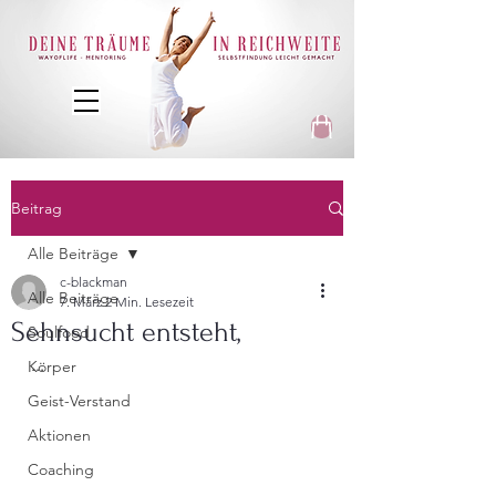
Beitrag
Alle Beiträge
c-blackman
Alle Beiträge
7. März
2 Min. Lesezeit
Sehnsucht entsteht,
Soulfood
...
Körper
Geist-Verstand
Aktionen
Coaching