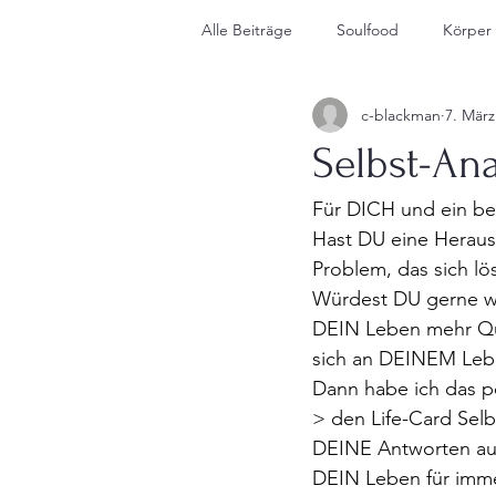
Alle Beiträge
Soulfood
Körper
c-blackman
7. März
About Me
Selbst-An
Für DICH und ein be
Hast DU eine Herausf
Problem, das sich lös
Würdest DU gerne wi
DEIN Leben mehr Qua
sich an DEINEM Lebe
Dann habe ich das p
> den Life-Card Selb
DEINE Antworten auf
DEIN Leben für imme