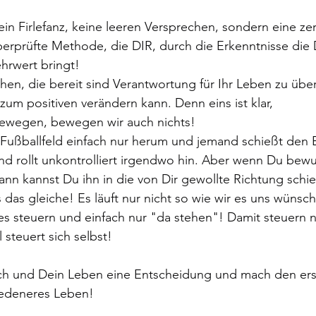
n Firlefanz, keine leeren Versprechen, sondern eine zerti
berprüfte Methode, die DIR, durch die Erkenntnisse die
hrwert bringt!
hen, die bereit sind Verantwortung für Ihr Leben zu üb
zum positiven verändern kann. Denn eins ist klar,
bewegen, bewegen wir auch nichts!
Fußballfeld einfach nur herum und jemand schießt den Ba
 und rollt unkontrolliert irgendwo hin. Aber wenn Du bewu
dann kannst Du ihn in die von Dir gewollte Richtung schi
das gleiche! Es läuft nur nicht so wie wir es uns wünsche
 es steuern und einfach nur "da stehen"! Damit steuern n
l steuert sich selbst!
 Dich und Dein Leben eine Entscheidung und mach den erste
riedeneres Leben!