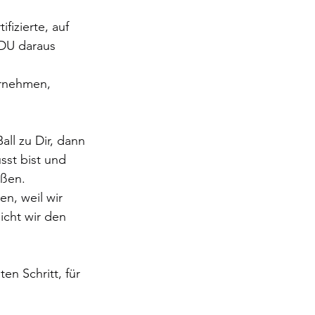
fizierte, auf 
 DU daraus 
ernehmen, 
ll zu Dir, dann 
sst bist und 
eßen.
n, weil wir 
icht wir den 
n Schritt, für 