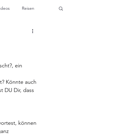
ideos
Reisen
cht?, ein 
t? Könnte auch 
 DU Dir, dass 
ortest, können 
anz 